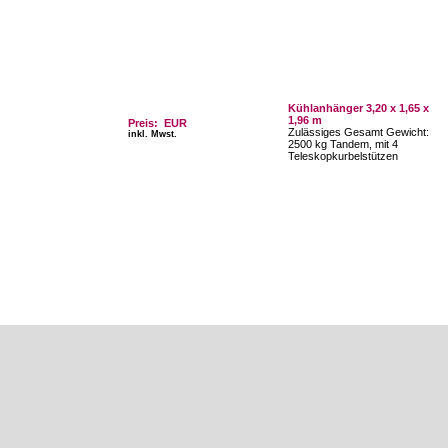
Kühlanhänger 3,20 x 1,65 x
1,96 m
Preis: EUR
Zulässiges Gesamt Gewicht:
inkl. Mwst.
2500 kg Tandem, mit 4
Teleskopkurbelstützen